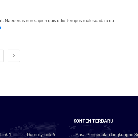
lit. Maecenas non sapien quis odio tempus malesuada a eu
e
KONTEN TERBARU
ink 1
Dummy Link 6
Masa Pengenalan Lingkungan S