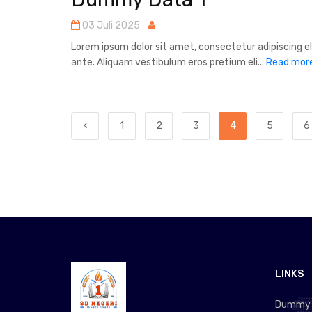
03 Juli 2025
Lorem ipsum dolor sit amet, consectetur adipiscing e
ante. Aliquam vestibulum eros pretium eli...
Read mor
1
2
3
4
5
6
LINKS
Dummy L